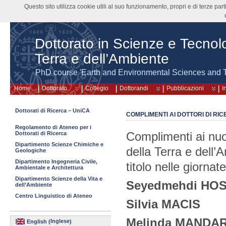
Questo sito utilizza cookie utili al suo funzionamento, propri e di terze pa
Dottorato in Scienze e Tecnolo
Terra e dell’Ambiente
PhD course 'Earth and Environmental Sciences and 
Home
Dottorato
Collegio
Dottorandi
Pubblicazioni
I
Dottorati di Ricerca – UniCA
COMPLIMENTI AI DOTTORI DI RIC
Regolamento di Ateneo per i
Complimenti ai nuo
Dottorati di Ricerca
Dipartimento Scienze Chimiche e
della Terra e dell’
Geologiche
Dipartimento Ingegneria Civile,
titolo nelle giornat
Ambientale e Architettura
Dipartimento Scienze della Vita e
Seyedmehdi HOS
dell’Ambiente
Centro Linguistico di Ateneo
Silvia MACIS
Melinda MANDA
Inglese
English
(
)