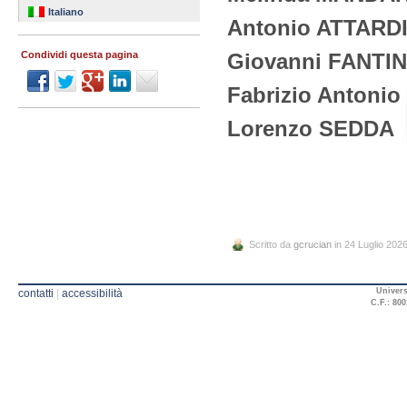
Italiano
Antonio ATTARD
Giovanni FANTIN
Condividi questa pagina
Fabrizio Antoni
Lorenzo SEDDA
Scritto da
gcrucian
in 24 Luglio 202
Univers
contatti
|
accessibilità
C.F.: 800