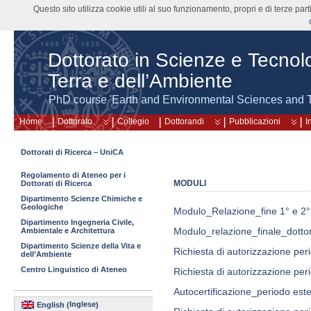
Questo sito utilizza cookie utili al suo funzionamento, propri e di terze pa
Dottorato in Scienze e Tecnolo
Terra e dell’Ambiente
PhD course 'Earth and Environmental Sciences and 
Home
Dottorato
Collegio
Dottorandi
Pubblicazioni
I
Dottorati di Ricerca – UniCA
Regolamento di Ateneo per i
MODULI
Dottorati di Ricerca
Dipartimento Scienze Chimiche e
Geologiche
Modulo_Relazione_fine 1° e 
Dipartimento Ingegneria Civile,
Modulo_relazione_finale_dotto
Ambientale e Architettura
Dipartimento Scienze della Vita e
Richiesta di autorizzazione per
dell’Ambiente
Centro Linguistico di Ateneo
Richiesta di autorizzazione pe
Autocertificazione_periodo est
Inglese
English
(
)