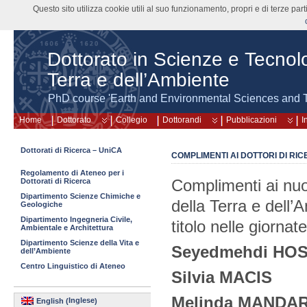
Questo sito utilizza cookie utili al suo funzionamento, propri e di terze pa
Dottorato in Scienze e Tecnolo
Terra e dell’Ambiente
PhD course 'Earth and Environmental Sciences and 
Home
Dottorato
Collegio
Dottorandi
Pubblicazioni
I
Dottorati di Ricerca – UniCA
COMPLIMENTI AI DOTTORI DI RIC
Regolamento di Ateneo per i
Complimenti ai nuo
Dottorati di Ricerca
Dipartimento Scienze Chimiche e
della Terra e dell’
Geologiche
Dipartimento Ingegneria Civile,
titolo nelle giornat
Ambientale e Architettura
Dipartimento Scienze della Vita e
Seyedmehdi HOS
dell’Ambiente
Centro Linguistico di Ateneo
Silvia MACIS
Melinda MANDA
Inglese
English
(
)