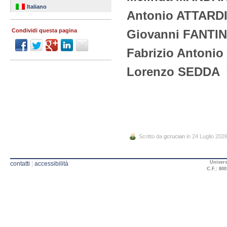
Italiano
Antonio ATTARD
Giovanni FANTIN
Condividi questa pagina
Fabrizio Antoni
Lorenzo SEDDA
Scritto da
gcrucian
in 24 Luglio 202
Univers
contatti
|
accessibilità
C.F.: 800