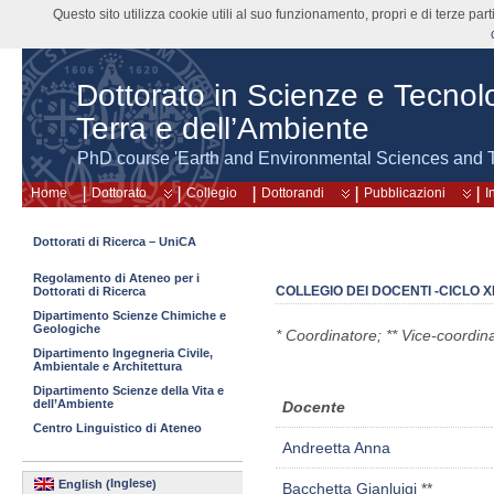
Questo sito utilizza cookie utili al suo funzionamento, propri e di terze pa
Dottorato in Scienze e Tecnolo
Terra e dell’Ambiente
PhD course 'Earth and Environmental Sciences and 
Home
Dottorato
Collegio
Dottorandi
Pubblicazioni
I
Dottorati di Ricerca – UniCA
Regolamento di Ateneo per i
COLLEGIO DEI DOCENTI -CICLO X
Dottorati di Ricerca
Dipartimento Scienze Chimiche e
Geologiche
* Coordinatore;
** Vice-coordin
Dipartimento Ingegneria Civile,
Ambientale e Architettura
Dipartimento Scienze della Vita e
dell’Ambiente
Docente
Centro Linguistico di Ateneo
Andreetta Anna
Inglese
English
(
)
Bacchetta Gianluigi
**