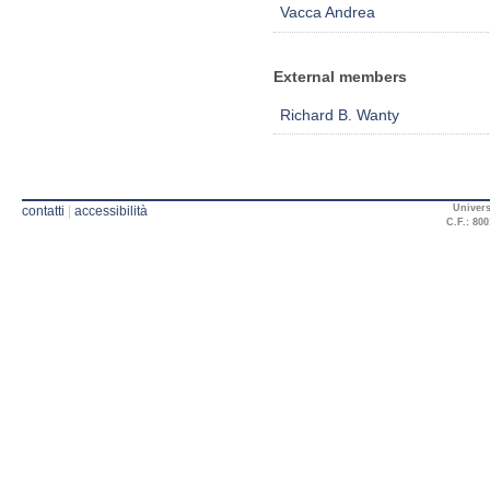
Vacca Andrea
External members
Richard B. Wanty
Univers
contatti
|
accessibilità
C.F.: 800