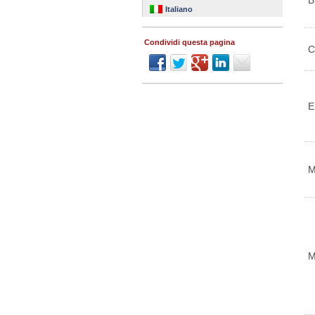
B
Italiano
Condividi questa pagina
C
E
M
M