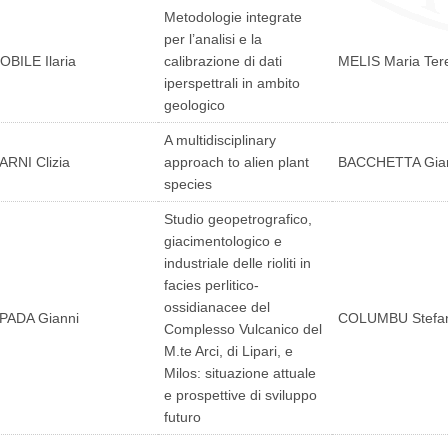
Metodologie integrate
per l’analisi e la
OBILE Ilaria
calibrazione di dati
MELIS Maria Ter
iperspettrali in ambito
geologico
A multidisciplinary
ARNI Clizia
approach to alien plant
BACCHETTA Gian
species
Studio geopetrografico,
giacimentologico e
industriale delle rioliti in
facies perlitico-
ossidianacee del
PADA Gianni
COLUMBU Stefa
Complesso Vulcanico del
M.te Arci, di Lipari, e
Milos: situazione attuale
e prospettive di sviluppo
futuro