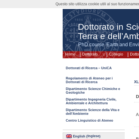
Questo sito utilizza cookie utili al suo funzioname
Dottorato in Sc
Terra e dell’Am
PhD course 'Earth and Env
Home
Dottorato
Collegio
Dotto
Dottorati di Ricerca – UniCA
Regolamento di Ateneo per i
XL
Dottorati di Ricerca
Dipartimento Scienze Chimiche e
Geologiche
D
Dipartimento Ingegneria Civile,
Ambientale e Architettura
Dipartimento Scienze della Vita e
dell’Ambiente
A
Centro Linguistico di Ateneo
Inglese
English
(
)