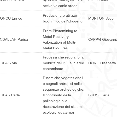
RAVO Gianella
hydrothermal systems in
PIOLI Laura
active volcanic areas
Produzione e utilizzo
ONCU Enrico
MUNTONI Aldo
biochimico dell’idrogeno
From Phytomining to
Metal Recovery:
NDALLAH Parisa
CAPPAI Giovann
Valorization of Multi-
Metal Bio-Ores
Processi che regolano la
ULA Silvia
mobilità dei PTEs in aree
DORE Elisabetta
contaminate
Dinamiche vegetazionali
e segnali antropici nelle
sequenze archeologiche.
ULAS Carla
Il contributo della
BUOSI Carla
palinologia alla
ricostruzione dei sistemi
ecologici quaternari