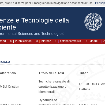
nto, propri e di terze parti. Proseguendo la navigazione acconsenti all'uso.
Per sape
ienze e Tecnologie della
biente
ironmental Sciences and Technologies'
randi
Pubblicazioni
Internaz.
Offerta formativa
Moduli
A
I CICLO
ottorando
Titolo della Tesi
Tutor
Tecniche avanzate di
DE GIUDICI Giov
MBU Cristian
caratterizzazione di
Battista
biominerali
Dynamics of