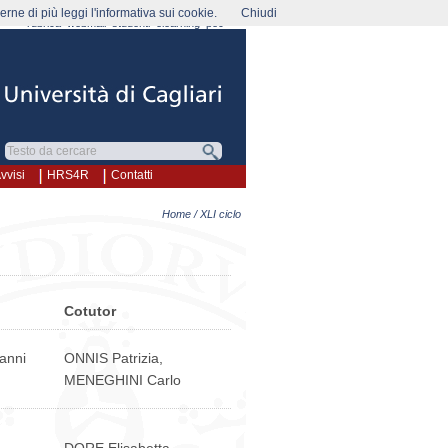
rne di più leggi l'informativa sui cookie.
Chiudi
rubrica
webmail
studenti
elearning
pec
vvisi
HRS4R
Contatti
Home
/ XLI ciclo
Cotutor
anni
ONNIS Patrizia,
MENEGHINI Carlo