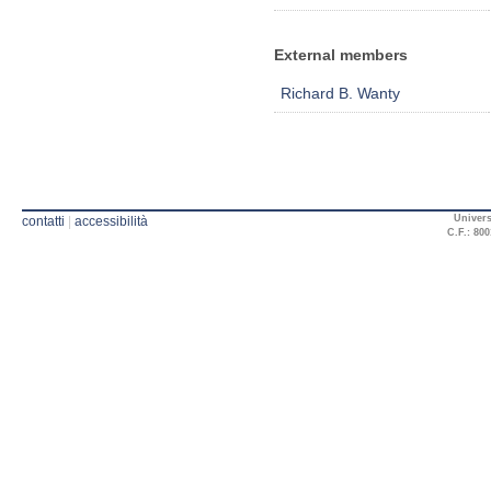
External members
Richard B. Wanty
Univers
contatti
|
accessibilità
C.F.: 800