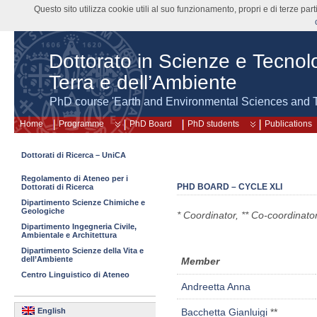
Questo sito utilizza cookie utili al suo funzionamento, propri e di terze pa
Dottorato in Scienze e Tecnolo
Terra e dell’Ambiente
PhD course 'Earth and Environmental Sciences and 
Home
Programme
PhD Board
PhD students
Publications
Dottorati di Ricerca – UniCA
Regolamento di Ateneo per i
PHD BOARD – CYCLE XLI
Dottorati di Ricerca
Dipartimento Scienze Chimiche e
Geologiche
* Coordinator,
** Co-coordinato
Dipartimento Ingegneria Civile,
Ambientale e Architettura
Dipartimento Scienze della Vita e
dell’Ambiente
Member
Centro Linguistico di Ateneo
Andreetta Anna
English
Bacchetta Gianluigi
**