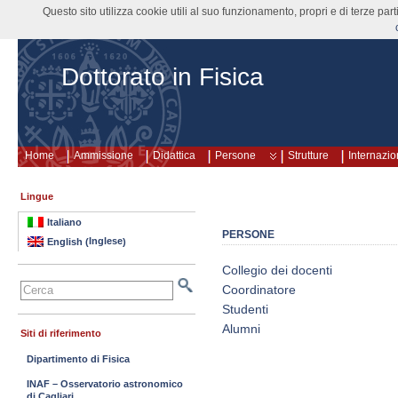
Questo sito utilizza cookie utili al suo funzionamento, propri e di terze pa
Dottorato in Fisica
Home
Ammissione
Didattica
Persone
Strutture
Internazio
Lingue
Italiano
PERSONE
Inglese
English
(
)
Collegio dei docenti
Coordinatore
Studenti
Alumni
Siti di riferimento
Dipartimento di Fisica
INAF – Osservatorio astronomico
di Cagliari