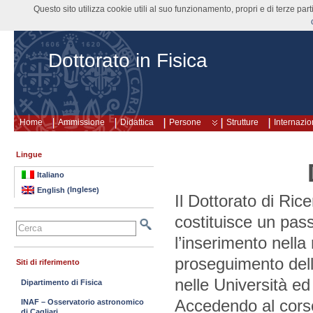
Questo sito utilizza cookie utili al suo funzionamento, propri e di terze pa
Dottorato in Fisica
Home
Ammissione
Didattica
Persone
Strutture
Internazio
Lingue
Italiano
Inglese
English
(
)
Il Dottorato di Rice
costituisce un pas
l’inserimento nella r
proseguimento della
Siti di riferimento
nelle Università ed
Dipartimento di Fisica
Accedendo al corso 
INAF – Osservatorio astronomico
di Cagliari