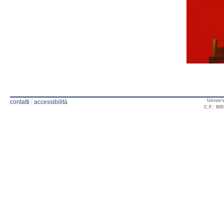
Univers
contatti
|
accessibilità
C.F.: 800