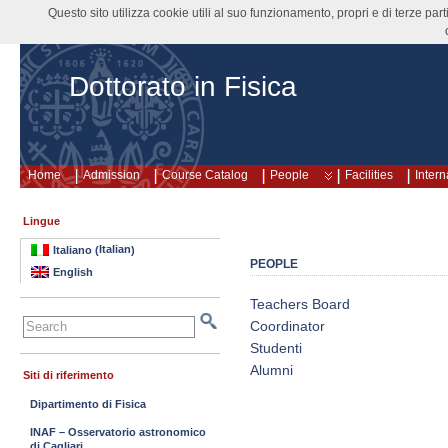
Questo sito utilizza cookie utili al suo funzionamento, propri e di terze pa
Dottorato in Fisica
Home
Admission
Course Catalog
People
Facilities
Intern
Lingue
Italian
Italiano
(
)
PEOPLE
English
Teachers Board
Coordinator
Studenti
Alumni
Siti di riferimento
Dipartimento di Fisica
INAF – Osservatorio astronomico
di Cagliari