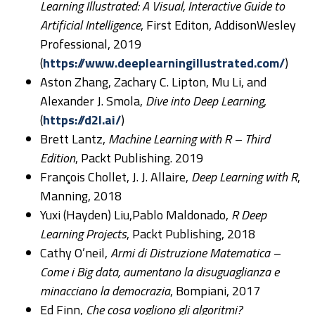
Learning Illustrated: A Visual, Interactive Guide to
Artificial Intelligence
, First Editon, AddisonWesley
Professional, 2019
(
https://www.deeplearningillustrated.com/
)
Aston Zhang, Zachary C. Lipton, Mu Li, and
Alexander J. Smola,
Dive into Deep Learning
,
(
https://d2l.ai/
)
Brett Lantz,
Machine Learning with R – Third
Edition
, Packt Publishing. 2019
François Chollet, J. J. Allaire,
Deep Learning with R
,
Manning, 2018
Yuxi (Hayden) Liu,Pablo Maldonado,
R Deep
Learning Projects
, Packt Publishing, 2018
Cathy O’neil,
Armi di Distruzione Matematica –
Come i Big data, aumentano la disuguaglianza e
minacciano la democrazia
, Bompiani, 2017
Ed Finn,
Che cosa vogliono gli algoritmi?