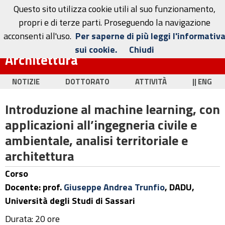
Questo sito utilizza cookie utili al suo funzionamento,
propri e di terze parti. Proseguendo la navigazione
acconsenti all'uso.
Per saperne di più leggi l'informativ
Dottorato in Ingegneria Civile e
sui cookie.
Chiudi
Architettura
NOTIZIE
DOTTORATO
ATTIVITÀ
|| ENG
Introduzione al machine learning, con
applicazioni all’ingegneria civile e
ambientale, analisi territoriale e
architettura
Corso
Docente: prof.
Giuseppe Andrea Trunfio
, DADU,
Università degli Studi di Sassari
Durata: 20 ore