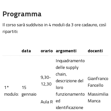
Programma
Il corso sarà suddiviso in 4 moduli da 3 ore cadauno, così
ripartiti:
data
orario
argomenti
docenti
Inquadramento
delle supply
chain,
9,30-
Gianfranco
descrizione del
12,30
Fancello
1°
15
loro
modulo:
gennaio
funzionamento
Massimilian
ed
Manca
Aula R
identificazione