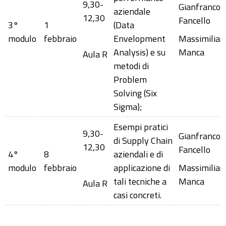
9,30-
Gianfranco
aziendale
12,30
Fancello
3°
1
(Data
modulo
febbraio
Envelopment
Massimilian
Analysis) e su
Manca
Aula R
metodi di
Problem
Solving (Six
Sigma);
Esempi pratici
9,30-
Gianfranco
di Supply Chain
12,30
Fancello
4°
8
aziendali e di
modulo
febbraio
applicazione di
Massimilian
tali tecniche a
Manca
Aula R
casi concreti.