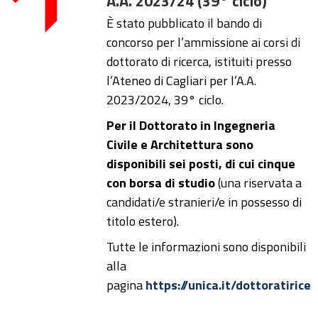
A.A. 2023/24 (39° ciclo)
È stato pubblicato il bando di
concorso per l’ammissione ai corsi di
dottorato di ricerca, istituiti presso
l’Ateneo di Cagliari per l’A.A.
2023/2024, 39° ciclo.
Per il Dottorato in Ingegneria
Civile e Architettura sono
disponibili sei posti, di cui cinque
con borsa di studio
(una riservata a
candidati/e stranieri/e in possesso di
titolo estero).
Tutte le informazioni sono disponibili
alla
pagina
https://unica.it/dottoratiricer