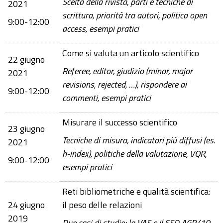
Scelta della rivista, parti e tecniche di
2021
scrittura, priorità tra autori, politica open
9:00-12:00
access, esempi pratici
Come si valuta un articolo scientifico
22 giugno
Referee, editor, giudizio (minor, major
2021
revisions, rejected, …), rispondere ai
9:00-12:00
commenti, esempi pratici
Misurare il successo scientifico
23 giugno
Tecniche di misura, indicatori più diffusi (es.
2021
h-index), politiche della valutazione, VQR,
9:00-12:00
esempi pratici
Reti bibliometriche e qualità scientifica:
24 giugno
il peso delle relazioni
2019
Due casi di studio: la VAS e il SSD AGR/10