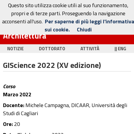
Questo sito utilizza cookie utili al suo funzionamento,
propri e di terze parti. Proseguendo la navigazione
acconsenti all'uso.
Per saperne di più leggi l'informativ
Dottorato in Ingegneria Civile e
sui cookie.
Chiudi
Architettura
NOTIZIE
DOTTORATO
ATTIVITÀ
|| ENG
GIScience 2022 (XV edizione)
Corso
Marzo 2022
Docente:
Michele Campagna, DICAAR, Università degli
Studi di Cagliari
Ore:
20