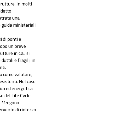
rutture. In molti
iddetto
ustrata una
 guida ministeriali,
si di ponti e
 Dopo un breve
ture in c.a., si
uttili e fragili, in
nti.
to come valutare,
esistenti. Nel caso
mica ed energetica
so del Life Cycle
e. Vengono
tervento di rinforzo