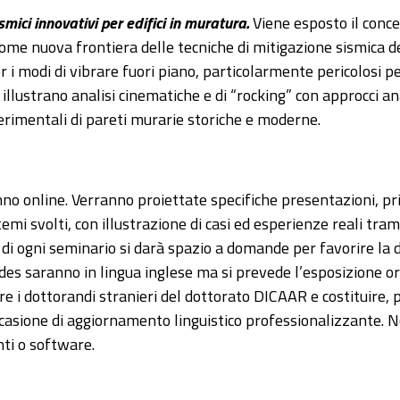
ismici innovativi per edifici in muratura.
Viene esposto il conce
come nuova frontiera delle tecniche di mitigazione sismica deg
 i modi di vibrare fuori piano, particolarmente pericolosi pe
 illustrano analisi cinematiche e di “rocking” con approcci an
rimentali di pareti murarie storiche e moderne.
nno online. Verranno proiettate specifiche presentazioni, pri
temi svolti, con illustrazione di casi ed esperienze reali tram
 di ogni seminario si darà spazio a domande per favorire la d
ides saranno in lingua inglese ma si prevede l’esposizione oral
e i dottorandi stranieri del dottorato DICAAR e costituire, p
occasione di aggiornamento linguistico professionalizzante. N
nti o software.