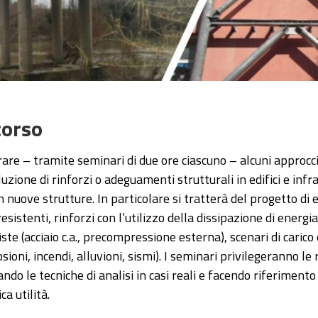
corso
rare – tramite seminari di due ore ciascuno – alcuni approcc
luzione di rinforzi o adeguamenti strutturali in edifici e infr
n nuove strutture. In particolare si tratterà del progetto di 
sistenti, rinforzi con l’utilizzo della dissipazione di energia
e (acciaio c.a., precompressione esterna), scenari di carico
sioni, incendi, alluvioni, sismi). I seminari privilegeranno le 
ndo le tecniche di analisi in casi reali e facendo riferiment
ca utilità.