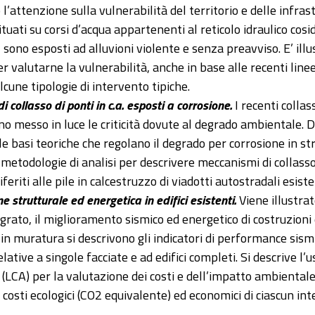
’attenzione sulla vulnerabilità del territorio e delle infrast
situati su corsi d’acqua appartenenti al reticolo idraulico cos
 sono esposti ad alluvioni violente e senza preavviso. E’ ill
r valutarne la vulnerabilità, anche in base alle recenti linee
lcune tipologie di intervento tipiche.
 collasso di ponti in c.a. esposti a corrosione.
I recenti collas
no messo in luce le criticità dovute al degrado ambientale.
e basi teoriche che regolano il degrado per corrosione in strut
 metodologie di analisi per descrivere meccanismi di collasso d
iferiti alle pile in calcestruzzo di viadotti autostradali esiste
e strutturale ed energetica in edifici esistenti.
Viene illustra
grato, il miglioramento sismico ed energetico di costruzioni 
i in muratura si descrivono gli indicatori di performance sis
elative a singole facciate e ad edifici completi. Si descrive l’u
LCA) per la valutazione dei costi e dell’impatto ambiental
i costi ecologici (CO2 equivalente) ed economici di ciascun in