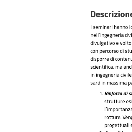
Descrizion
I seminari hanno lo
nell’ingegneria civ
divulgativo e volto
con percorso di st
disporre di contenu
scientifica, ma anc
in ingegneria civil
sarà in massima pa
Rinforzo di s
strutture es
l’importanza 
rotture. Veng
progettuali e