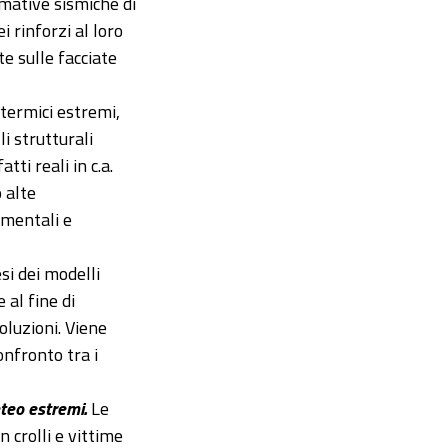
mative sismiche di
i rinforzi al loro
e sulle facciate
 termici estremi,
i strutturali
ti reali in c.a.
 alte
imentali e
si dei modelli
 al fine di
oluzioni. Viene
onfronto tra i
eteo estremi.
Le
n crolli e vittime