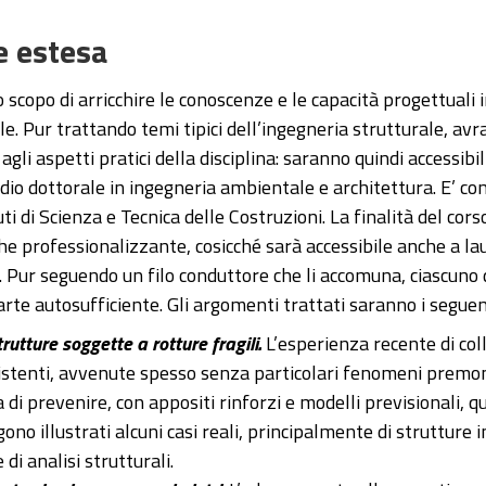
e estesa
 scopo di arricchire le conoscenze e le capacità progettuali i
ile. Pur trattando temi tipici dell’ingegneria strutturale, av
 agli aspetti pratici della disciplina: saranno quindi accessib
udio dottorale in ingegneria ambientale e architettura. E’ 
ti di Scienza e Tecnica delle Costruzioni. La finalità del cors
he professionalizzante, cosicché sarà accessibile anche a la
e. Pur seguendo un filo conduttore che li accomuna, ciascuno 
rte autosufficiente. Gli argomenti trattati saranno i seguen
trutture soggette a rotture fragili.
L’esperienza recente di col
istenti, avvenute spesso senza particolari fenomeni premon
di prevenire, con appositi rinforzi e modelli previsionali, qu
ono illustrati alcuni casi reali, principalmente di strutture in 
 di analisi strutturali.