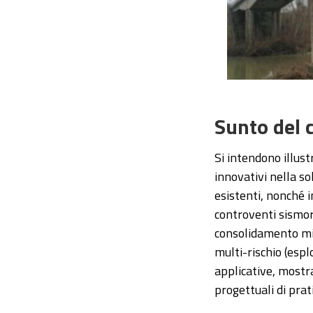
Sunto del 
Si intendono illust
innovativi nella so
esistenti, nonché i
controventi sismore
consolidamento mist
multi-rischio (esplo
applicative, mostra
progettuali di prati