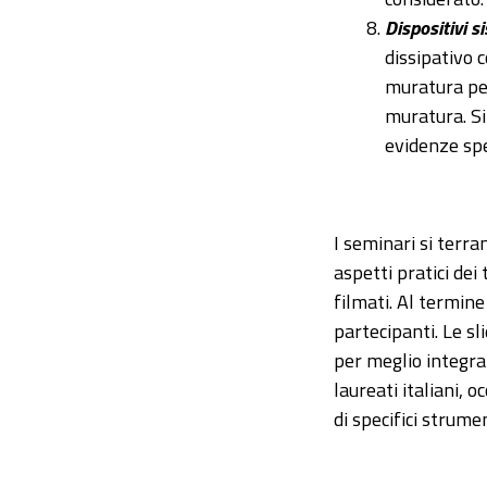
Dispositivi s
dissipativo 
muratura per
muratura. Si
evidenze spe
I seminari si terra
aspetti pratici dei 
filmati. Al termine
partecipanti. Le sl
per meglio integrar
laureati italiani, 
di specifici strume