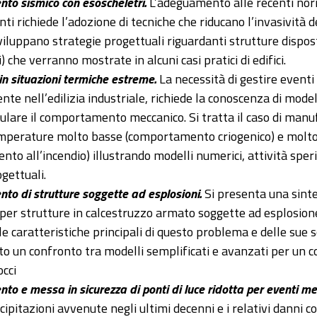
to sismico con esoscheletri.
L’adeguamento alle recenti nor
enti richiede l’adozione di tecniche che riducano l’invasività de
sviluppano strategie progettuali riguardanti strutture dispost
) che verranno mostrate in alcuni casi pratici di edifici.
 in situazioni termiche estreme.
La necessità di gestire eventi
te nell’edilizia industriale, richiede la conoscenza di modell
ulare il comportamento meccanico. Si tratta il caso di manufat
emperature molto basse (comportamento criogenico) e molto
to all’incendio) illustrando modelli numerici, attività sper
gettuali.
o di strutture soggette ad esplosioni.
Si presenta una sinte
 per strutture in calcestruzzo armato soggette ad esplosione
le caratteristiche principali di questo problema e delle sue s
ito un confronto tra modelli semplificati e avanzati per un c
occi
o e messa in sicurezza di ponti di luce ridotta per eventi m
cipitazioni avvenute negli ultimi decenni e i relativi danni co