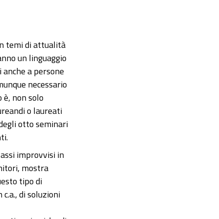
n temi di attualità
ranno un linguaggio
ili anche a persone
comunque necessario
o è, non solo
ureandi o laureati
degli otto seminari
ti.
lassi improvvisi in
itori, mostra
esto tipo di
c.a., di soluzioni