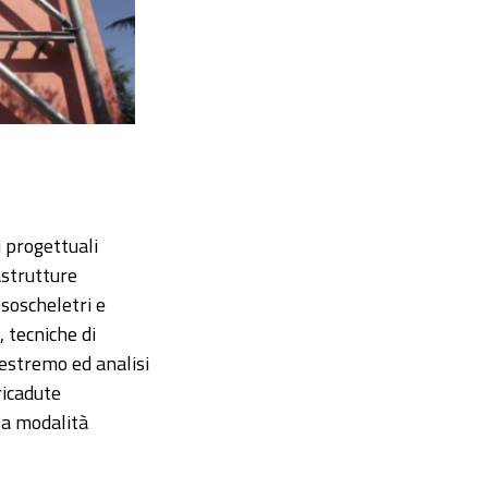
i progettuali
astrutture
esoscheletri e
, tecniche di
 estremo ed analisi
ricadute
o a modalità