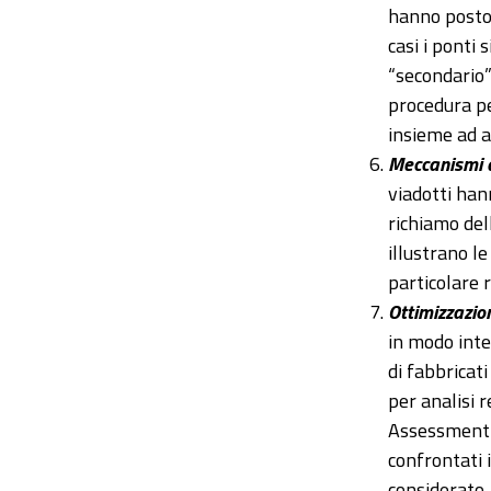
hanno posto l
casi i ponti 
“secondario”
procedura pe
insieme ad a
Meccanismi di
viadotti han
richiamo dell
illustrano le
particolare r
Ottimizzazion
in modo inte
di fabbricat
per analisi r
Assessment (
confrontati 
considerato.