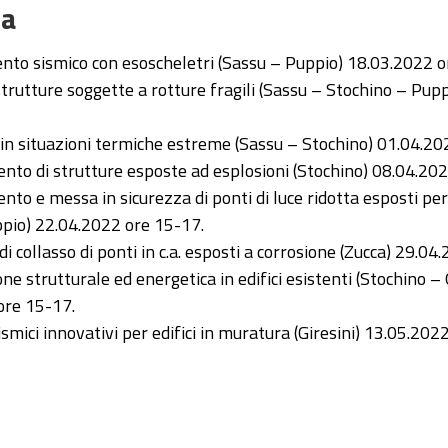
a
to sismico con esoscheletri (Sassu – Puppio) 18.03.2022 o
strutture soggette a rotture fragili (Sassu – Stochino – Pup
. in situazioni termiche estreme (Sassu – Stochino) 01.04.2
to di strutture esposte ad esplosioni (Stochino) 08.04.20
o e messa in sicurezza di ponti di luce ridotta esposti pe
ppio) 22.04.2022 ore 15-17.
i collasso di ponti in c.a. esposti a corrosione (Zucca) 29.0
ne strutturale ed energetica in edifici esistenti (Stochino – 
ore 15-17.
ismici innovativi per edifici in muratura (Giresini) 13.05.202