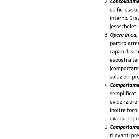
Consolidamen
edifici esist
interno. Si 
(esoscheletri
Opere in c.a.
particolarmen
capaci di sim
esposti a t
(comportamen
soluzioni pro
Comportament
semplificati
evidenziare 
inoltre forn
diversi appr
Comportament
rilevanti pre