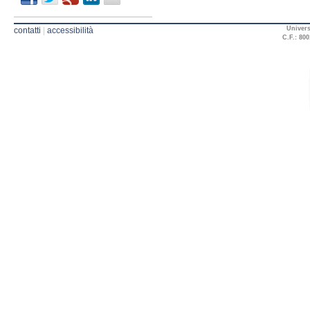
Univers
contatti
|
accessibilità
C.F.: 800