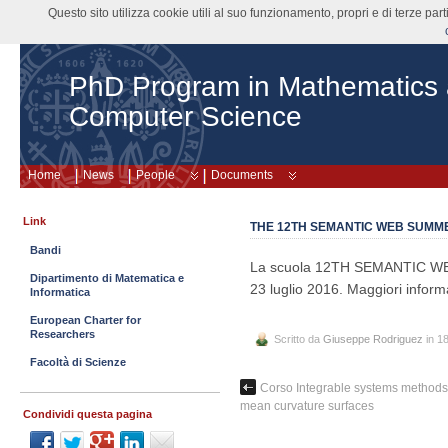
Questo sito utilizza cookie utili al suo funzionamento, propri e di terze pa
PhD Program in Mathematics
Computer Science
Home
News
People
Documents
Link
THE 12TH SEMANTIC WEB SUMME
Bandi
La scuola 12TH SEMANTIC WEB
Dipartimento di Matematica e
23 luglio 2016. Maggiori inform
Informatica
European Charter for
Researchers
Scritto da
Giuseppe Rodriguez
in 1
Facoltà di Scienze
Corso Integrable systems methods 
mean curvature surfaces
Condividi questa pagina